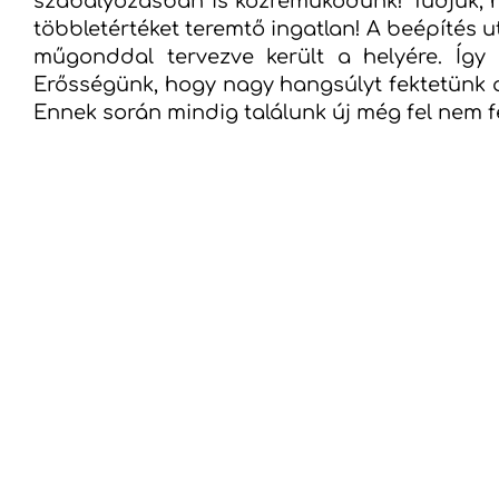
szabályozásban is közreműködünk! Tudjuk, 
többletértéket teremtő ingatlan! A beépítés u
műgonddal tervezve került a helyére. Így g
Erősségünk, hogy nagy hangsúlyt fektetünk a
Ennek során mindig találunk új még fel nem 